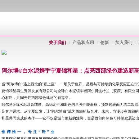
关于我们
产品和应用
创新
加入我们
阿尔博®白水泥携手宁夏锦和星：点亮西部绿色建造新
当“阿尔博白”遇上西北的“塞上蓝”，一场关于色彩、品质与可持续的化学反应正在
夏锦和星再生资源发展有限公司与全球白水泥领军者阿尔博波特兰（安庆）有限公司
心材料，共同开启西部绿色建材的新篇章。
阿尔博®白水泥以高纯度、高稳定性和出色的早强性能著称，预制砖表面无需二次涂
足客户需求。从宁夏出发，让“阿尔博白”成为西部的新名片。未来，当漫步在西部的
和星共同完成的杰作——它不仅是城市更新的注脚，更是西部向绿色可持续发展迈
惟精惟一，专注“砖”业
宁夏锦和星再生资源发展有限公司
位于宁夏吴忠市金积立德慈善产业园银平公路86+