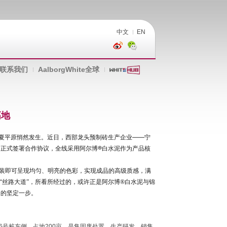
中文
EN
联系我们
AalborgWhite全球
高地
宁夏平原悄然发生。近日，西部龙头预制砖生产企业——宁
正式签署合作协议，全线采用阿尔博®白水泥作为产品核
装即可呈现均匀、明亮的色彩，实现成品的高级质感，满
“丝路大道”，所看所经过的，或许正是阿尔博
®
白水泥与锦
出的坚定一步。
6号桩东侧。占地200亩。是集固废处置、生产研发、销售