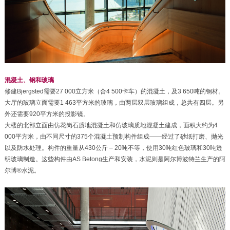
混凝土、钢和玻璃
修建Bjergsted需要27 000立方米（合4 500卡车）的混凝土，及3 650吨的钢材。
大厅的玻璃立面需要1 463平方米的玻璃，由两层双层玻璃组成，总共有四层。另
外还需要920平方米的投影镜。
大楼的北部立面由仿花岗石质地混凝土和仿玻璃质地混凝土建成，面积大约为4
000平方米，由不同尺寸的375个混凝土预制构件组成——经过了砂纸打磨、抛光
以及防水处理。构件的重量从430公斤 – 20吨不等，使用30吨红色玻璃和30吨透
明玻璃制造。这些构件由AS Betong生产和安装，水泥则是阿尔博波特兰生产的阿
尔博®水泥。